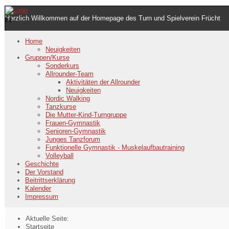
Herzlich Willkommen auf der Homepage des Turn und Spielverein Frücht
Home
Neuigkeiten
Gruppen/Kurse
Sonderkurs
Allrounder-Team
Aktivitäten der Allrounder
Neuigkeiten
Nordic Walking
Tanzkurse
Die Mutter-Kind-Turngruppe
Frauen-Gymnastik
Senioren-Gymnastik
Junges Tanzforum
Funktionelle Gymnastik - Muskelaufbautraining
Volleyball
Geschichte
Der Vorstand
Beitrittserklärung
Kalender
Impressum
Aktuelle Seite:
Startseite